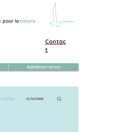
s
pour la
nature
Contac
t
Administration
E CULTIVER
SE NOURRIR