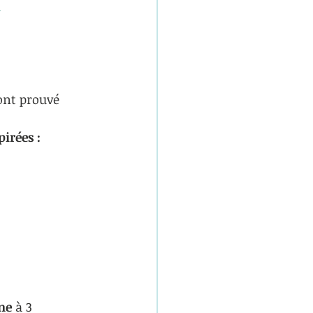
.
ont prouvé 
irées : 
ne
 à 3 