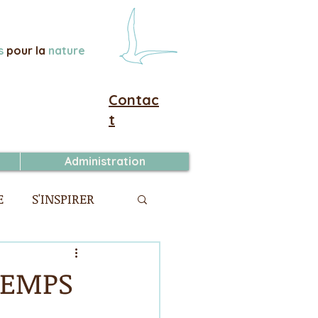
s
pour la
nature
Contac
t
Administration
E
S'INSPIRER
TEMPS