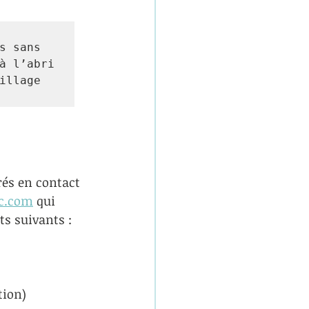
s sans 
à l’abri 
llage 
és en contact 
c.com
qui 
ts suivants :
tion)