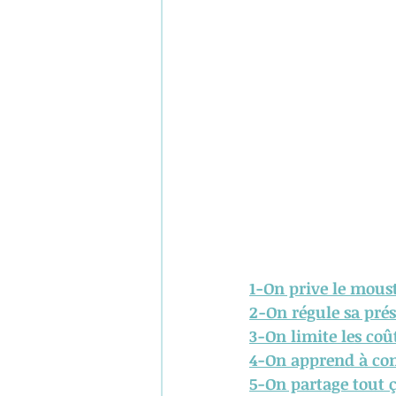
1-O
n prive le mous
2-On régule sa prés
3-On limite les coû
4-On apprend à con
5-On partage tout ç