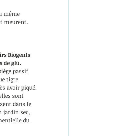
 du même 
et meurent. 
rs Biogents 
 de glu.
iège passif 
e tigre 
ès avoir piqué. 
lles sont 
ssent dans le 
 jardin sec, 
nentielle du 