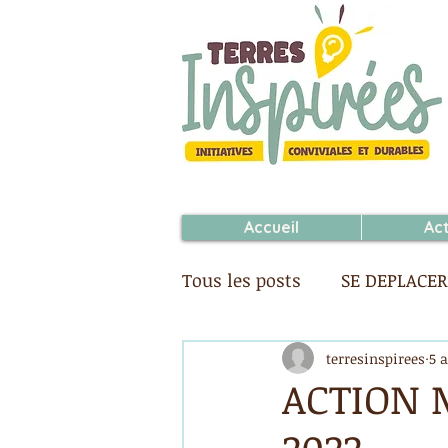
Accueil
Ac
Tous les posts
SE DEPLACER
DECIDER
SE CULTIVER
terresinspirees
5 a
ACTION 