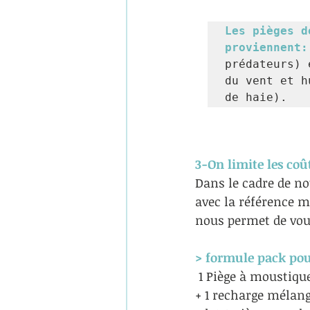
Les pièges d
proviennent:
prédateurs) 
du vent et h
de haie). 
3-On limite les coû
Dans le cadre de n
avec la référence m
nous permet de vous
> formule pack pou
 1 Piège à moustiqu
+ 1 recharge mélang