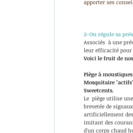
apporter ses consei
2-On régule sa prés
Associés  à une prév
leur efficacité pou
Voici le fruit de no
Piège à moustiques
Mosquitaire "actifs
Sweetcents.
Le  piège utilise u
brevetée de signaux 
artificiellement de
imitant des courant
d'un corps chaud hu