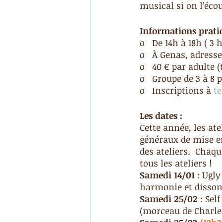
musical si on l’écou
Informations prati
o   De 14h à 18h ( 3 
o   À Genas, adress
o   40 € par adulte 
o   Groupe de 3 à 8
o   Inscriptions à 
t
Les dates : 
Cette année, les at
généraux de mise en
des ateliers.  Chaqu
tous les ateliers !
Samedi 14/01
 : Ugl
harmonie et disso
Samedi 25/02 
: Sel
(morceau de Charle