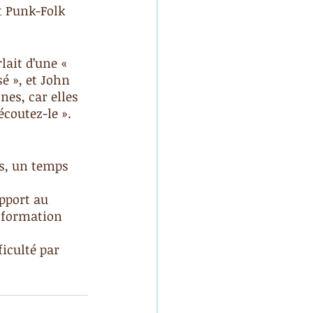
t Punk-Folk 
lait d’une « 
é », et John 
es, car elles 
écoutez-le ».
es, un temps 
pport au 
t formation 
iculté par 