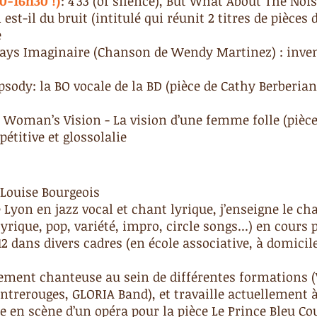
0-16h30 !)
: 4’33 (of silence), But What About The Noise
 est-il du bruit (intitulé qui réunit 2 titres de pièces 
e
 Pays Imaginaire (Chanson de Wendy Martinez) : inve
ipsody: la BO vocale de la BD (pièce de Cathy Berberian)
 Woman’s Vision - La vision d’une femme folle (pièc
étitive et glossolalie
 Louise Bourgeois
Lyon en jazz vocal et chant lyrique, j’enseigne le ch
lyrique, pop, variété, impro, circle songs...) en cours p
12 dans divers cadres (en école associative, à domicil
galement chanteuse au sein de différentes formations 
trerouges, GLORIA Band), et travaille actuellement à
 en scène d’un opéra pour la pièce Le Prince Bleu Co