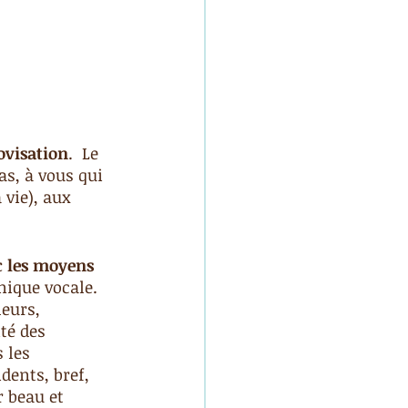
ovisation
.  Le 
as, à vous qui 
vie), aux 
c les moyens 
ique vocale. 
eurs, 
té des 
 les 
dents, bref, 
 beau et 