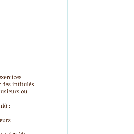
exercices 
 des intitulés 
lusieurs ou 
k) : 
leurs 