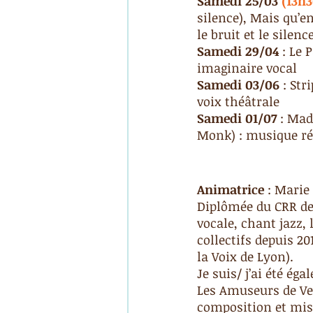
Samedi 25/03 
(13h3
silence), Mais qu’en
le bruit et le silenc
Samedi 29/04
 : Le
imaginaire vocal 
Samedi 03/06
 : Str
voix théâtrale
Samedi 01/07
 : Mad
Monk) : musique rép
Animatrice
 : Marie
Diplômée du CRR de 
vocale, chant jazz, 
collectifs depuis 20
la Voix de Lyon).
Je suis/ j’ai été é
Les Amuseurs de Ven
composition et mise