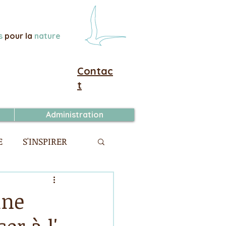
s
pour la
nature
Contac
t
Administration
E
S'INSPIRER
une