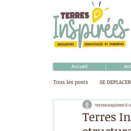
Accueil
Ac
Tous les posts
SE DEPLACER
DECIDER
SE CULTIVER
terresinspirees
5 o
Terres In