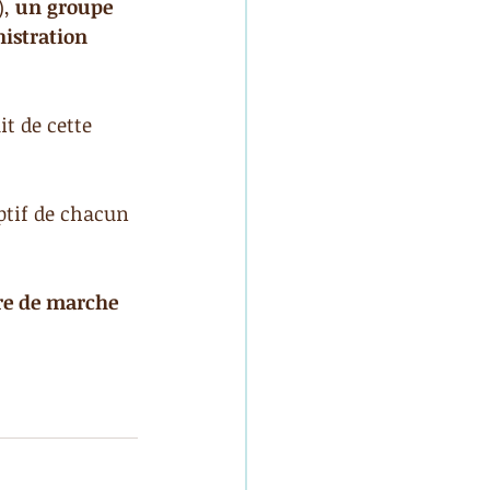
, 
un groupe 
istration 
uit de cette 
ptif de chacun 
re de marche 